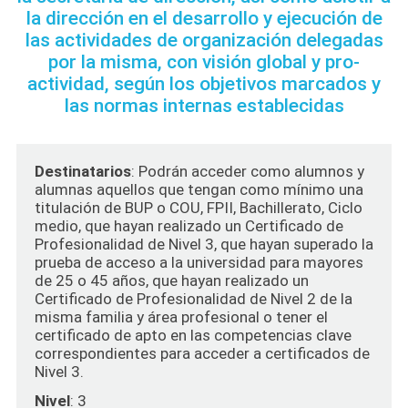
la dirección en el desarrollo y ejecución de
las actividades de organización delegadas
por la misma, con visión global y pro-
actividad, según los objetivos marcados y
las normas internas establecidas
OPOSICIONES
SEGUIMIENTO OPOSICIONES
FORMACIÓN PROFESIONAL
Destinatarios
: Podrán acceder como alumnos y
alumnas aquellos que tengan como mínimo una
HORARIOS
titulación de BUP o COU, FPII, Bachillerato, Ciclo
CURSOS
medio, que hayan realizado un Certificado de
CURSOS GRATUITOS EN ACTIVO
Profesionalidad de Nivel 3, que hayan superado la
SERVICIOS ADICIONALES
prueba de acceso a la universidad para mayores
PRÓXIMOS CURSOS
ALQUILER DE AULAS
de 25 o 45 años, que hayan realizado un
NOTICIAS
Certificado de Profesionalidad de Nivel 2 de la
INSCRIPCIÓN A MÓDULOS PENDI
CURSOS
misma familia y área profesional o tener el
NOSOTRAS/OS
ENTES
certificado de apto en las competencias clave
correspondientes para acceder a certificados de
ÚNETE A NUESTRO EQUIPO
COMENTARIOS ALUMNADO
Nivel 3.
FAQS
CONTACTO
Nivel
: 3